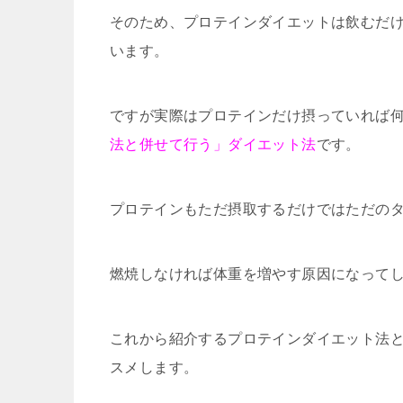
そのため、プロテインダイエットは飲むだ
います。
ですが実際はプロテインだけ摂っていれば
法と併せて行う」ダイエット法
です。
プロテインもただ摂取するだけではただの
燃焼しなければ体重を増やす原因になって
これから紹介するプロテインダイエット法
スメします。