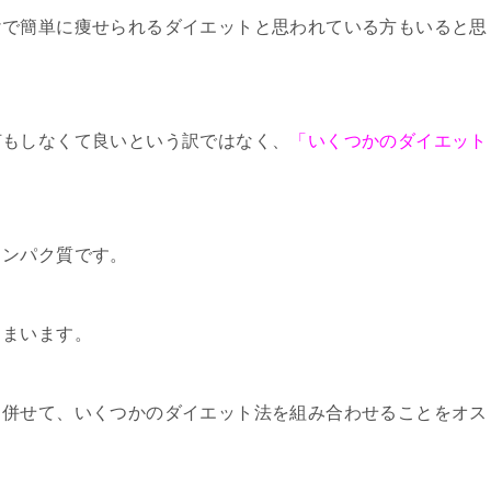
けで簡単に痩せられるダイエットと思われている方もいると思
何もしなくて良いという訳ではなく、
「いくつかのダイエット
タンパク質です。
しまいます。
と併せて、いくつかのダイエット法を組み合わせることをオス