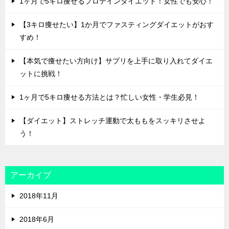
1ヶ月で5キロ痩せるプロテインダイエット！女性でも安心！
【3キロ痩せたい】1か月でファスティングダイエットがおす
すめ！
【本気で痩せたい方向け】サプリを上手に取り入れてダイエ
ットに挑戦！
1ヶ月で5キロ痩せる方法とは？忙しい女性・学生必見！
【ダイエット】ストレッチ運動で太ももをスッキリさせよ
う！
アーカイブ
2018年11月
2018年6月