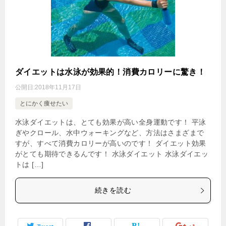
ダイエットは水泳が効果的！消費カロリーに驚き！
公開日:
2018年11月17日
とにかく痩せたい
水泳ダイエットは、とても効果が高い全身運動です！ 平泳
ぎやクロール、水中ウォーキングなど、方法はさまざまで
すが、すべて消費カロリーが高いのです！ ダイエット効果
がとても期待できるんです！ 水泳ダイエット 水泳ダイエッ
トは […]
続きを読む