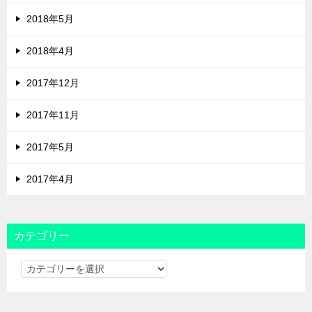
2018年5月
2018年4月
2017年12月
2017年11月
2017年5月
2017年4月
カテゴリー
カ
テ
ゴ