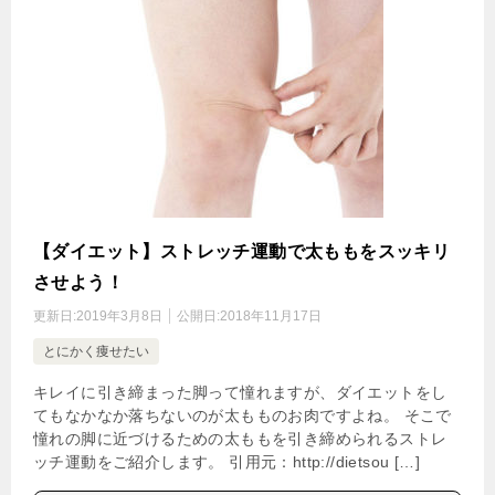
【ダイエット】ストレッチ運動で太ももをスッキリ
させよう！
更新日:
2019年3月8日
公開日:
2018年11月17日
とにかく痩せたい
キレイに引き締まった脚って憧れますが、ダイエットをし
てもなかなか落ちないのが太もものお肉ですよね。 そこで
憧れの脚に近づけるための太ももを引き締められるストレ
ッチ運動をご紹介します。 引用元：http://dietsou […]