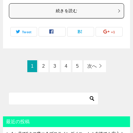
続きを読む
Tweet
+1
1
2
3
4
5
次へ
最近の投稿