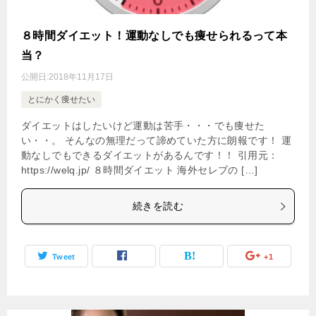
８時間ダイエット！運動なしでも痩せられるって本
当？
公開日:
2018年11月17日
とにかく痩せたい
ダイエットはしたいけど運動は苦手・・・でも痩せた
い・・。 そんなの無理だって諦めていた方に朗報です！ 運
動なしでもできるダイエットがあるんです！！ 引用元：
https://welq.jp/ ８時間ダイエット 海外セレブの […]
続きを読む
Tweet
+1