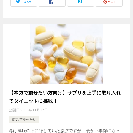
Tweet
+1
【本気で痩せたい方向け】サプリを上手に取り入れ
てダイエットに挑戦！
公開日:
2018年11月17日
本気で痩せたい
冬は洋服の下に隠していた脂肪ですが、暖かい季節になっ