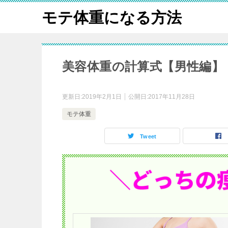
モテ体重になる方法
美容体重の計算式【男性編】
更新日:
2019年2月1日
公開日:
2017年11月28日
モテ体重
Tweet