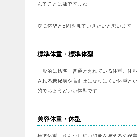
んてことは嫌ですよね。
次に体型とBMIを見ていきたいと思います。
標準体重・標準体型
一般的に標準、普通とされている体重、体型
される糖尿病や高血圧になりにくい体重と
的でちょうどいい体型です。
美容体重・体型
標準体重よりも少し細い印象を与えるのが