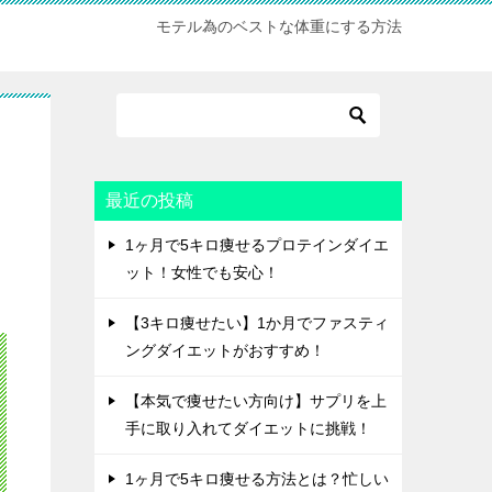
モテル為のベストな体重にする方法
最近の投稿
1ヶ月で5キロ痩せるプロテインダイエ
ット！女性でも安心！
【3キロ痩せたい】1か月でファスティ
ングダイエットがおすすめ！
【本気で痩せたい方向け】サプリを上
手に取り入れてダイエットに挑戦！
1ヶ月で5キロ痩せる方法とは？忙しい